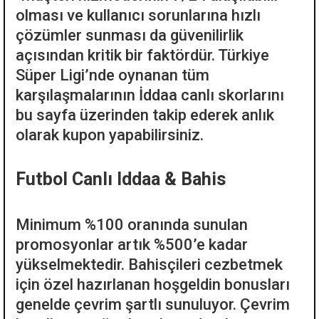
olması ve kullanıcı sorunlarına hızlı
çözümler sunması da güvenilirlik
açısından kritik bir faktördür. Türkiye
Süper Ligi’nde oynanan tüm
karşılaşmalarının İddaa canlı skorlarını
bu sayfa üzerinden takip ederek anlık
olarak kupon yapabilirsiniz.
Futbol Canlı Iddaa & Bahis
Minimum %100 oranında sunulan
promosyonlar artık %500’e kadar
yükselmektedir. Bahisçileri cezbetmek
için özel hazırlanan hoşgeldin bonusları
genelde çevrim şartlı sunuluyor. Çevrim