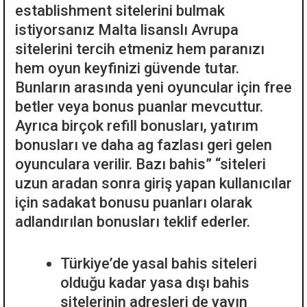
establishment sitelerini bulmak
istiyorsanız Malta lisanslı Avrupa
sitelerini tercih etmeniz hem paranızı
hem oyun keyfinizi güvende tutar.
Bunların arasında yeni oyuncular için free
betler veya bonus puanlar mevcuttur.
Ayrıca birçok refill bonusları, yatırım
bonusları ve daha ag fazlası geri gelen
oyunculara verilir. Bazı bahis” “siteleri
uzun aradan sonra giriş yapan kullanıcılar
için sadakat bonusu puanları olarak
adlandırılan bonusları teklif ederler.
Türkiye’de yasal bahis siteleri
olduğu kadar yasa dışı bahis
sitelerinin adresleri de yayın