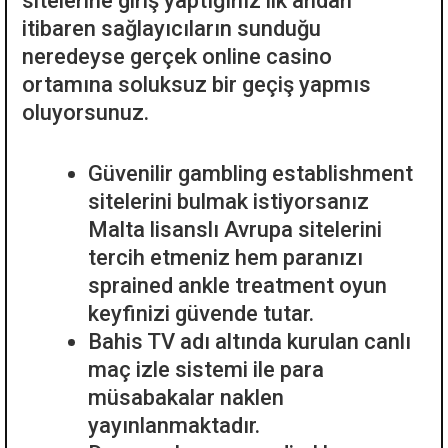
sitelerine giriş yaptığınız ilk andan
itibaren sağlayıcıların sunduğu
neredeyse gerçek online casino
ortamına soluksuz bir geçiş yapmıs
oluyorsunuz.
Güvenilir gambling establishment
sitelerini bulmak istiyorsanız
Malta lisanslı Avrupa sitelerini
tercih etmeniz hem paranızı
sprained ankle treatment oyun
keyfinizi güvende tutar.
Bahis TV adı altında kurulan canlı
maç izle sistemi ile para
müsabakalar naklen
yayınlanmaktadır.