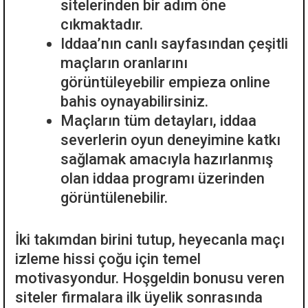
sitelerinden bir adım öne
cıkmaktadır.
Iddaa’nın canlı sayfasından çeşitli
maçların oranlarını
görüntüleyebilir empieza online
bahis oynayabilirsiniz.
Maçların tüm detayları, iddaa
severlerin oyun deneyimine katkı
sağlamak amacıyla hazırlanmış
olan iddaa programı üzerinden
görüntülenebilir.
İki takımdan birini tutup, heyecanla maçı
izleme hissi çoğu için temel
motivasyondur. Hoşgeldin bonusu veren
siteler firmalara ilk üyelik sonrasında