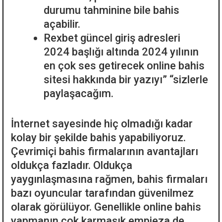
durumu tahminine bile bahis
açabilir.
Rexbet güncel giriş adresleri
2024 başlığı altında 2024 yılının
en çok ses getirecek online bahis
sitesi hakkında bir yazıyı” “sizlerle
paylaşacağım.
İnternet sayesinde hiç olmadığı kadar
kolay bir şekilde bahis yapabiliyoruz.
Çevrimiçi bahis firmalarının avantajları
oldukça fazladır. Oldukça
yaygınlaşmasına rağmen, bahis firmaları
bazı oyuncular tarafından güvenilmez
olarak görülüyor. Genellikle online bahis
yapmanın çok karmaşık empieza de