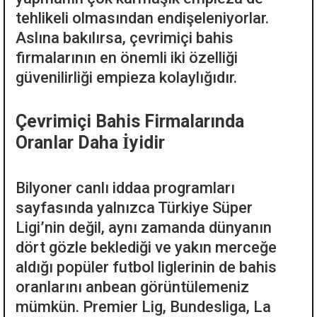
tehlikeli olmasından endişeleniyorlar.
Aslına bakılırsa, çevrimiçi bahis
firmalarının en önemli iki özelliği
güvenilirliği empieza kolaylığıdır.
Çevrimiçi Bahis Firmalarında
Oranlar Daha İyidir
Bilyoner canlı iddaa programları
sayfasında yalnızca Türkiye Süper
Ligi’nin değil, aynı zamanda dünyanın
dört gözle beklediği ve yakın merceğe
aldığı popüler futbol liglerinin de bahis
oranlarını anbean görüntülemeniz
mümkün. Premier Lig, Bundesliga, La