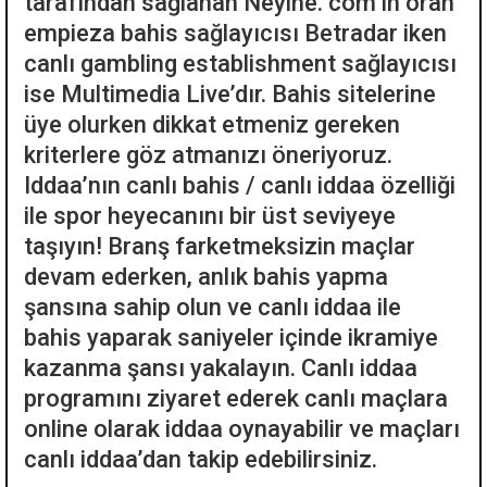
tarafından sağlanan Neyine. com’in oran
empieza bahis sağlayıcısı Betradar iken
canlı gambling establishment sağlayıcısı
ise Multimedia Live’dır. Bahis sitelerine
üye olurken dikkat etmeniz gereken
kriterlere göz atmanızı öneriyoruz.
Iddaa’nın canlı bahis / canlı iddaa özelliği
ile spor heyecanını bir üst seviyeye
taşıyın! Branş farketmeksizin maçlar
devam ederken, anlık bahis yapma
şansına sahip olun ve canlı iddaa ile
bahis yaparak saniyeler içinde ikramiye
kazanma şansı yakalayın. Canlı iddaa
programını ziyaret ederek canlı maçlara
online olarak iddaa oynayabilir ve maçları
canlı iddaa’dan takip edebilirsiniz.