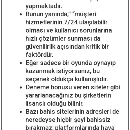
yapmaktadır.
Bunun yanında,” “müşteri
hizmetlerinin 7/24 ulaşılabilir
olması ve kullanıcı sorunlarına
hızlı çözümler sunması da
güvenilirlik açısından kritik bir
faktördür.
Eğer sadece bir oyunda oynayıp
kazanmak istiyorsanız, bu
seçenek oldukça kullanışlıdır.
Deneme bonusu veren siteler gibi
yararlanacağınız bu şirketlerin
lisanslı olduğu bilinir.
Bazı bahis sitelerinin adresleri de
neredeyse hiçbir şeyi bahissiz
bırakmaz; platformlarında hava