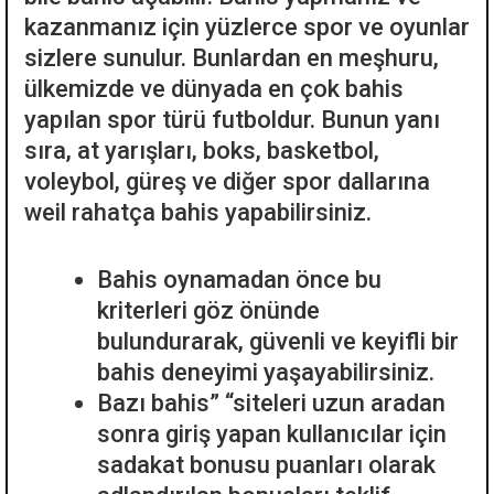
kazanmanız için yüzlerce spor ve oyunlar
sizlere sunulur. Bunlardan en meşhuru,
ülkemizde ve dünyada en çok bahis
yapılan spor türü futboldur. Bunun yanı
sıra, at yarışları, boks, basketbol,
voleybol, güreş ve diğer spor dallarına
weil rahatça bahis yapabilirsiniz.
Bahis oynamadan önce bu
kriterleri göz önünde
bulundurarak, güvenli ve keyifli bir
bahis deneyimi yaşayabilirsiniz.
Bazı bahis” “siteleri uzun aradan
sonra giriş yapan kullanıcılar için
sadakat bonusu puanları olarak