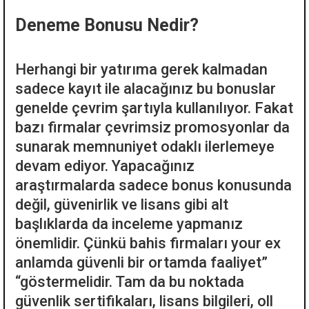
Deneme Bonusu Nedir?
Herhangi bir yatırıma gerek kalmadan
sadece kayıt ile alacağınız bu bonuslar
genelde çevrim şartıyla kullanılıyor. Fakat
bazı firmalar çevrimsiz promosyonlar da
sunarak memnuniyet odaklı ilerlemeye
devam ediyor. Yapacağınız
araştırmalarda sadece bonus konusunda
değil, güvenirlik ve lisans gibi alt
başlıklarda da inceleme yapmanız
önemlidir. Çünkü bahis firmaları your ex
anlamda güvenli bir ortamda faaliyet”
“göstermelidir. Tam da bu noktada
güvenlik sertifikaları, lisans bilgileri, oll