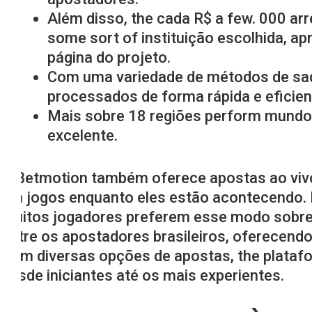
Além disso, the cada R$ a few. 000 ar
some sort of instituição escolhida, 
página do projeto.
Com uma variedade de métodos de saq
processados de forma rápida e eficien
Mais sobre 18 regiões perform mundo
excelente.
O Betmotion também oferece apostas ao vivo
em jogos enquanto eles estão acontecendo. 
muitos jogadores preferem esse modo sobre
entre os apostadores brasileiros, oferecend
Com diversas opções de apostas, the platafo
desde iniciantes até os mais experientes.