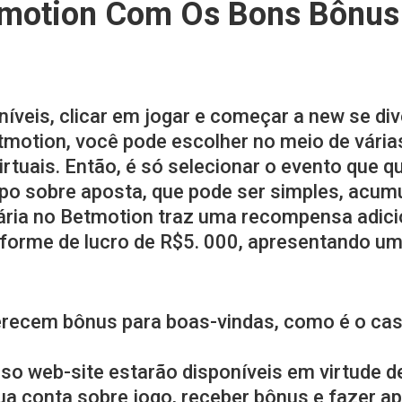
tmotion Com Os Bons Bônus
veis, clicar em jogar e começar a new se dive
tmotion, você pode escolher no meio de vária
rtuais. Então, é só selecionar o evento que q
ipo sobre aposta, que pode ser simples, acum
ária no Betmotion traz uma recompensa adici
 forme de lucro de R$5. 000, apresentando um 
recem bônus para boas-vindas, como é o cas
so web-site estarão disponíveis em virtude d
a conta sobre jogo, receber bônus e fazer a