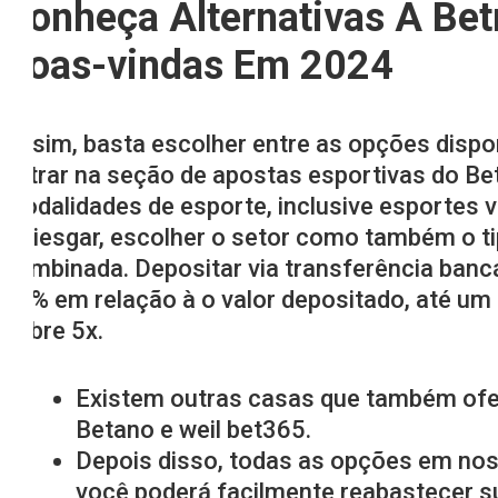
Conheça Alternativas À Be
Boas-vindas Em 2024
Assim, basta escolher entre as opções disponí
entrar na seção de apostas esportivas do Be
modalidades de esporte, inclusive esportes vi
arriesgar, escolher o setor como também o t
combinada. Depositar via transferência banc
10% em relação à o valor depositado, até um
sobre 5x.
Existem outras casas que também ofe
Betano e weil bet365.
Depois disso, todas as opções em nos
você poderá facilmente reabastecer su