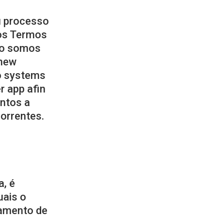
u processo
sos Termos
não somos
 new
o systems
r app afin
ontos a
correntes.
a, é
uais o
ramento de