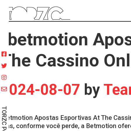
Skip
to
content
“betmotion Apos
The Cassino Onl
2024-08-07
by
Tea
“betmotion Apostas Esportivas At The Cassin
mas, conforme você perde, a Betmotion ofere