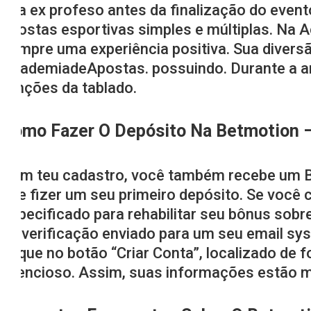
sua ex profeso antes da finalização do event
apostas esportivas simples e múltiplas. Na 
sempre uma experiência positiva. Sua diversã
AcademiadeApostas. possuindo. Durante a an
funções da tablado.
Como Fazer O Depósito Na Betmotion –
Com teu cadastro, você também recebe um B
que fizer um seu primeiro depósito. Se você
especificado para rehabilitar seu bônus sobre
de verificação enviado para um seu email sy
Clique no botão “Criar Conta”, localizado de
licencioso. Assim, suas informações estão ma