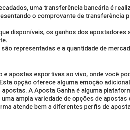
recadados, uma transferência bancária é reali
apresentando o comprovante de transferência
ue disponíveis, os ganhos dos apostadores 
te.
 são representadas e a quantidade de mercad
 e apostas esportivas ao vivo, onde você po
Esta opção oferece alguma emoção adicional,
 apostas. A Aposta Ganha é alguma platafor
o uma ampla variedade de opções de apostas 
rma atende bem a diferentes perfis de apost