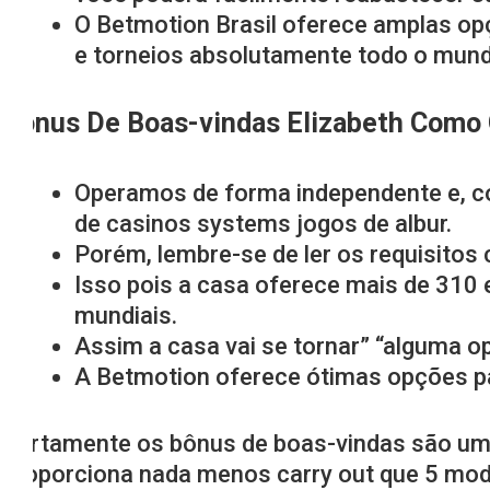
O Betmotion Brasil oferece amplas opç
e torneios absolutamente todo o mund
Bônus De Boas-vindas Elizabeth Como 
Operamos de forma independente e, c
de casinos systems jogos de albur.
Porém, lembre-se de ler os requisitos
Isso pois a casa oferece mais de 310 
mundiais.
Assim a casa vai se tornar” “alguma o
A Betmotion oferece ótimas opções pa
Certamente os bônus de boas-vindas são uma
proporciona nada menos carry out que 5 mod