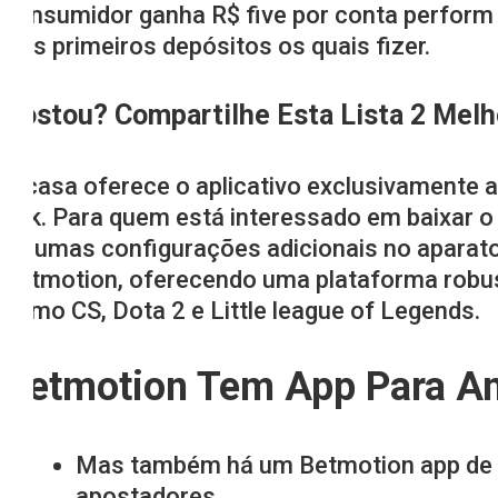
consumidor ganha R$ five por conta perform s
três primeiros depósitos os quais fizer.
Gostou? Compartilhe Esta Lista 2 Mel
A casa oferece o aplicativo exclusivamente a
apk. Para quem está interessado em baixar o 
algumas configurações adicionais no aparat
Betmotion, oferecendo uma plataforma robus
como CS, Dota 2 e Little league of Legends.
Betmotion Tem App Para And
Mas também há um Betmotion app de apo
apostadores.