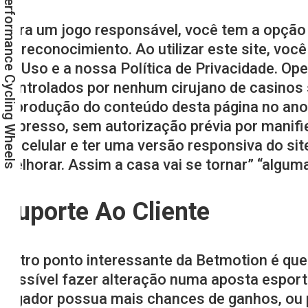
TORZC Performance Cycling Wheels
Para um jogo responsável, você tem a opção 
de reconocimiento. Ao utilizar este site, vo
de Uso e a nossa Política de Privacidade. O
controlados por nenhum cirujano de casinos 
reprodução do conteúdo desta página no ano
impresso, sem autorização prévia por manifi
de celular e ter uma versão responsiva do sit
melhorar. Assim a casa vai se tornar” “algum
Suporte Ao Cliente
Outro ponto interessante da Betmotion é que 
possível fazer alteração numa aposta esportiv
jogador possua mais chances de ganhos, ou 