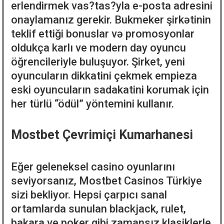
erlendirmek vas?tas?yla e-posta adresini
onaylamanız gerekir. Bukmeker şirkətinin
teklif ettiği bonuslar və promosyonlar
oldukça karlı ve modern day oyuncu
öğrencileriyle buluşuyor. Şirket, yeni
oyuncuların dikkatini çekmek empieza
eski oyuncuların sadakatini korumak için
her türlü “ödül” yöntemini kullanır.
Mostbet Çevrimiçi Kumarhanesi
Eğer geleneksel casino oyunlarını
seviyorsanız, Mostbet Casinos Türkiye
sizi bekliyor. Hepsi çarpıcı sanal
ortamlarda sunulan blackjack, rulet,
bakara ve poker gibi zamansız klasiklerle