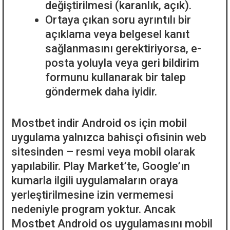
değiştirilmesi (karanlık, açık).
Ortaya çıkan soru ayrıntılı bir
açıklama veya belgesel kanıt
sağlanmasını gerektiriyorsa, e-
posta yoluyla veya geri bildirim
formunu kullanarak bir talep
göndermek daha iyidir.
Mostbet indir Android os için mobil
uygulama yalnızca bahisçi ofisinin web
sitesinden – resmi veya mobil olarak
yapılabilir. Play Market’te, Google’ın
kumarla ilgili uygulamaların oraya
yerleştirilmesine izin vermemesi
nedeniyle program yoktur. Ancak
Mostbet Android os uygulamasını mobil