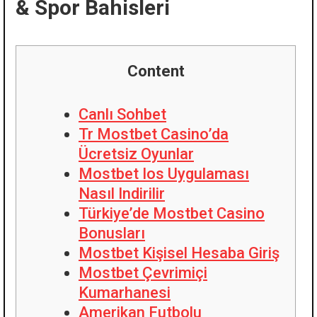
& Spor Bahisleri
Content
Canlı Sohbet
Tr Mostbet Casino’da
Ücretsiz Oyunlar
Mostbet Ios Uygulaması
Nasıl Indirilir
Türkiye’de Mostbet Casino
Bonusları
Mostbet Kişisel Hesaba Giriş
Mostbet Çevrimiçi
Kumarhanesi
Amerikan Futbolu