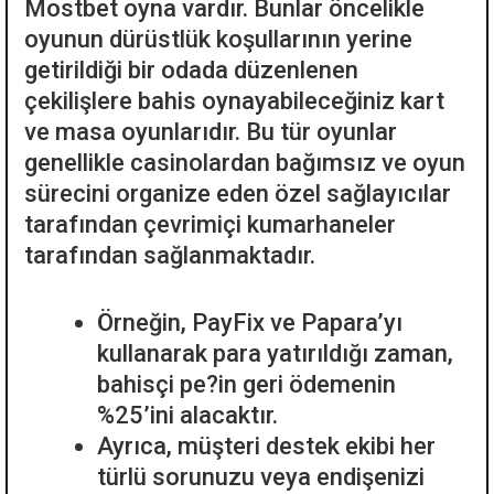
Mostbet oyna vardır. Bunlar öncelikle
oyunun dürüstlük koşullarının yerine
getirildiği bir odada düzenlenen
çekilişlere bahis oynayabileceğiniz kart
ve masa oyunlarıdır. Bu tür oyunlar
genellikle casinolardan bağımsız ve oyun
sürecini organize eden özel sağlayıcılar
tarafından çevrimiçi kumarhaneler
tarafından sağlanmaktadır.
Örneğin, PayFix ve Papara’yı
kullanarak para yatırıldığı zaman,
bahisçi pe?in geri ödemenin
%25’ini alacaktır.
Ayrıca, müşteri destek ekibi her
türlü sorunuzu veya endişenizi