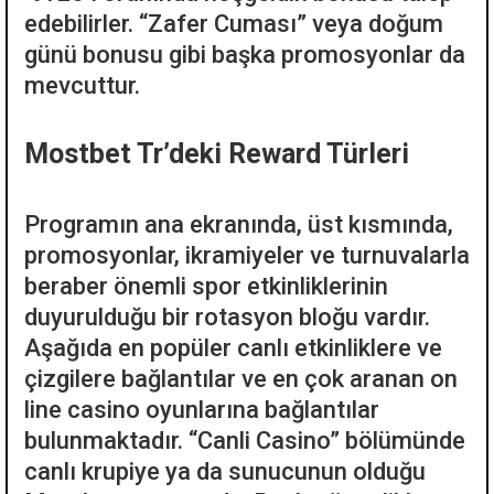
edebilirler. “Zafer Cuması” veya doğum
günü bonusu gibi başka promosyonlar da
mevcuttur.
Mostbet Tr’deki Reward Türleri
Programın ana ekranında, üst kısmında,
promosyonlar, ikramiyeler ve turnuvalarla
beraber önemli spor etkinliklerinin
duyurulduğu bir rotasyon bloğu vardır.
Aşağıda en popüler canlı etkinliklere ve
çizgilere bağlantılar ve en çok aranan on
line casino oyunlarına bağlantılar
bulunmaktadır. “Canli Casino” bölümünde
canlı krupiye ya da sunucunun olduğu