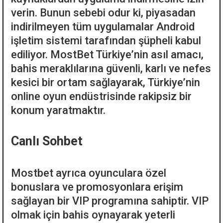
verin. Bunun sebebi odur ki, piyasadan
indirilmeyen tüm uygulamalar Android
işletim sistemi tarafından şüpheli kabul
ediliyor. MostBet Türkiye’nin asıl amacı,
bahis meraklılarına güvenli, karlı ve nefes
kesici bir ortam sağlayarak, Türkiye’nin
online oyun endüstrisinde rakipsiz bir
konum yaratmaktır.
Canlı Sohbet
Mostbet ayrıca oyunculara özel
bonuslara ve promosyonlara erişim
sağlayan bir VIP programına sahiptir. VIP
olmak için bahis oynayarak yeterli