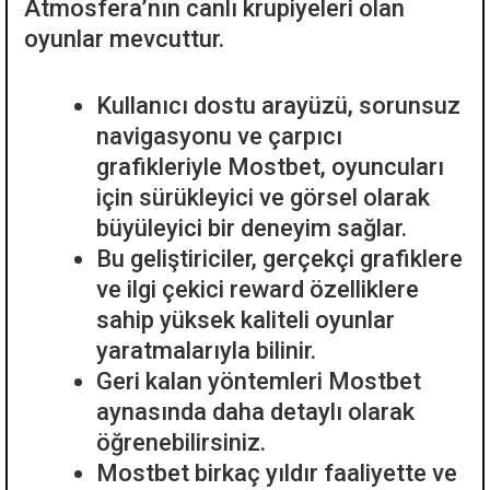
Atmosfera’nın canlı krupiyeleri olan
oyunlar mevcuttur.
Kullanıcı dostu arayüzü, sorunsuz
navigasyonu ve çarpıcı
grafikleriyle Mostbet, oyuncuları
için sürükleyici ve görsel olarak
büyüleyici bir deneyim sağlar.
Bu geliştiriciler, gerçekçi grafiklere
ve ilgi çekici reward özelliklere
sahip yüksek kaliteli oyunlar
yaratmalarıyla bilinir.
Geri kalan yöntemleri Mostbet
aynasında daha detaylı olarak
öğrenebilirsiniz.
Mostbet birkaç yıldır faaliyette ve