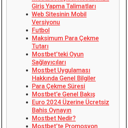
Giriş Yapma Talimatları
Web Sitesinin Mobil
Versiyonu
Futbol
Maksimum Para Çekme
Tutarı
Mostbet’teki Oyun
Sağlayıcıları
Mostbet Uygulaması
Hakkında Genel Bilgiler
Para Çekme Süresi
Mostbet’e Genel Bakış
Euro 2024 Üzerine Ücretsiz
Bahis Oynayın
Mostbet Nedir?
Mostbet’te Promosyon