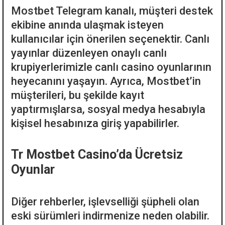
Mostbet Telegram kanalı, müşteri destek
ekibine anında ulaşmak isteyen
kullanıcılar için önerilen seçenektir. Canlı
yayınlar düzenleyen onaylı canlı
krupiyerlerimizle canlı casino oyunlarının
heyecanını yaşayın. Ayrıca, Mostbet’in
müşterileri, bu şekilde kayıt
yaptırmışlarsa, sosyal medya hesabıyla
kişisel hesabınıza giriş yapabilirler.
Tr Mostbet Casino’da Ücretsiz
Oyunlar
Diğer rehberler, işlevselliği şüpheli olan
eski sürümleri indirmenize neden olabilir.