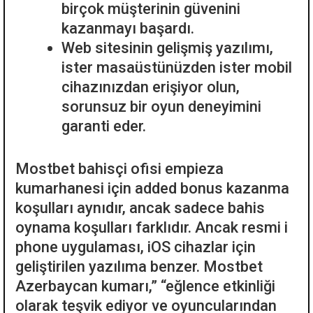
birçok müşterinin güvenini
kazanmayı başardı.
Web sitesinin gelişmiş yazılımı,
ister masaüstünüzden ister mobil
cihazınızdan erişiyor olun,
sorunsuz bir oyun deneyimini
garanti eder.
Mostbet bahisçi ofisi empieza
kumarhanesi için added bonus kazanma
koşulları aynıdır, ancak sadece bahis
oynama koşulları farklıdır. Ancak resmi i
phone uygulaması, iOS cihazlar için
geliştirilen yazılıma benzer. Mostbet
Azerbaycan kumarı,” “eğlence etkinliği
olarak teşvik ediyor ve oyuncularından